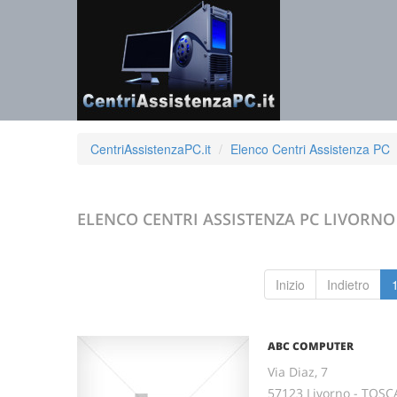
CentriAssistenzaPC.it
Elenco Centri Assistenza PC
ELENCO CENTRI ASSISTENZA PC
LIVORNO
Inizio
Indietro
ABC COMPUTER
Via Diaz, 7
57123 Livorno - TOS