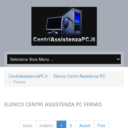
CentriAssistenzaPC.it
Elenco Centri Assistenza PC
Fermo
ELENCO CENTRI ASSISTENZA PC
FERMO
Inizio
Indietro
1
2
Avanti
Fine